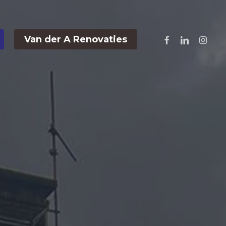
facebook
linkedin
instag
Van der A Renovaties