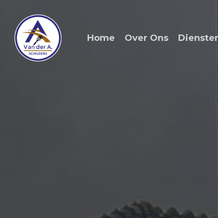
Skip
to
main
Home
Over Ons
Dienste
content