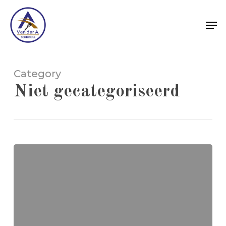
Skip
Me
to
main
content
Category
Niet gecategoriseerd